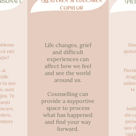
Creșterea și educarea
ersonale
Pie
copiilor
Life changes, grief
robleme
Sim
 că ești
ajuto
and difficult
ație?
experiences can
affect how we feel
 ai
Pierd
and see the world
țiile
drag
around us.
a ta sau
adânc
ni, sunt
te
Counselling can
jini. Te
provide a supportive
șești
space to process
nicare,
Indi
what has happened
edere,
din c
mitate
and
find your way
perso
sau c
forward.
viață