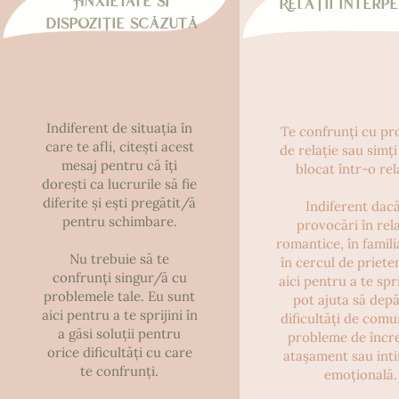
Anxietate și
Relații interp
dispoziție scăzută
Indiferent de situația în
Te confrunți cu p
care te afli, citești acest
de relație sau simți
mesaj pentru că îți
blocat într-o rel
dorești ca lucrurile să fie
diferite și ești pregătit/ă
Indiferent dacă
pentru schimbare.
provocări în rela
romantice, în famili
Nu trebuie să te
în cercul de priete
confrunți singur/ă cu
aici pentru a te spri
problemele tale. Eu sunt
pot ajuta să depă
aici pentru a te sprijini în
dificultăți de comu
a găsi soluții pentru
probleme de încr
orice dificultăți cu care
atașament sau inti
te confrunți.
emoțională.