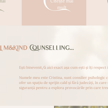
mai
Citeşte mai
mult
alm&Kind
Counselling...
Ești binevenit/ă aici exact așa cum ești și îți respect 
Numele meu este Cristina, sunt consilier psihologic cal
ofer un spațiu de sprijin cald și fără judecăți, în care 
siguranță pentru a explora provocările prin care trec