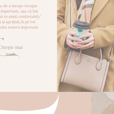
ea de a începe terapia
 important, așa că îmi
să te simți confortabil/
 și sprijinit/ă pe tot
ului nostru împreună.
Citeşte mai
mult