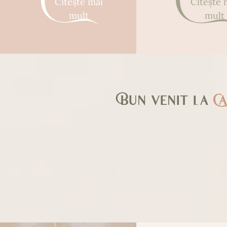
Citeşte mai
Citeşte 
mult
mult
Bun venit la
C