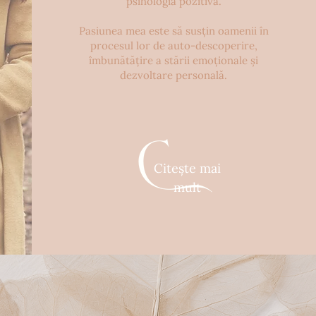
psihologia pozitivă.
Pasiunea mea este să susțin oamenii în
procesul lor de auto-descoperire,
îmbunătățire a stării emoționale și
dezvoltare personală.
Citeşte mai
mult