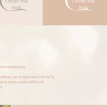
Citeşte mai
Citeşte mai
mult
mult
individualitatea.
ificat, iar scopul meu este să îți
să te simți confortabil și în
i.