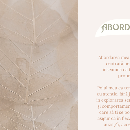
Abord
Abordarea mea 
centrată pe
înseamnă că 
propri
Rolul meu ca ter
cu atenție, fără 
în explorarea se
și comportament
care să ți se p
asigur că în fiec
auzit/ă, acce