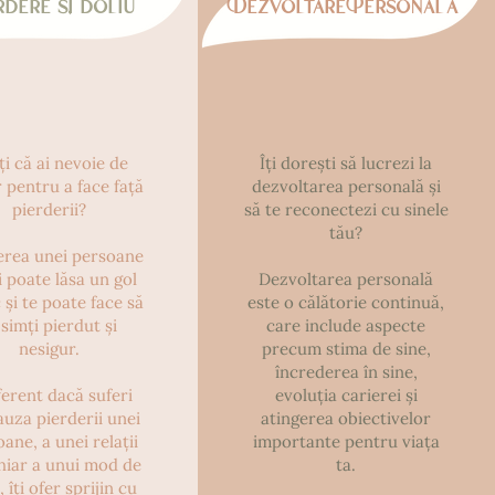
rdere și doliu
Dezvoltare Personală
ți că ai nevoie de
Îți dorești să lucrezi la
r pentru a face față
dezvoltarea personală și
pierderii?
să te reconectezi cu sinele
tău?
erea unei persoane
i poate lăsa un gol
Dezvoltarea personală
 și te poate face să
este o călătorie continuă,
 simți pierdut și
care include aspecte
nesigur.
precum stima de sine,
încrederea în sine,
ferent dacă suferi
evoluția carierei și
auza pierderii unei
atingerea obiectivelor
ane, a unei relații
importante pentru viața
hiar a unui mod de
ta.
, îți ofer sprijin cu