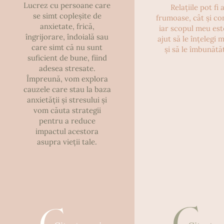
Lucrez cu persoane care
Relațiile pot fi 
se simt copleșite de
frumoase, cât și co
anxietate, frică,
iar scopul meu est
îngrijorare, îndoială sau
ajut să le înțelegi 
care simt că nu sunt
și să le îmbunătăț
suficient de bune, fiind
adesea stresate.
Împreună, vom explora
cauzele care stau la baza
anxietății și stresului și
vom căuta strategii
pentru a reduce
impactul acestora
asupra vieții tale.