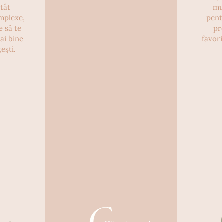
atât
mu
mplexe,
pent
e să te
pr
mai bine
favor
ești.