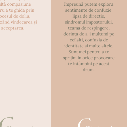
ltă compasiune
Împreună putem explora
ru a te ghida prin
sentimente de confuzie,
ocesul de doliu,
lipsa de direcție,
izând vindecarea și
sindromul impostorului,
acceptarea.
teama de respingere,
dorința de a-i mulțumi pe
ceilalți, confuzia de
identitate și multe altele.
Sunt aici pentru a te
sprijini în orice provocare
te întâmpini pe acest
drum.