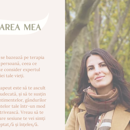
area mea
se bazează pe terapia
 persoană, ceea ce
te consider expertul
ei tale vieți.
apeut este să te ascult
judecată, și să te susțin
ntimentelor, gândurilor
elor tale într-un mod
otrivească. Vreau să te
are sesiune te vei simți
ptat/ă și înțeles/ă.