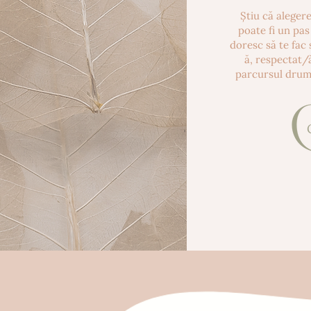
Știu că aleger
poate fi un pas
doresc să te fac 
ă, respectat/ă
parcursul drum